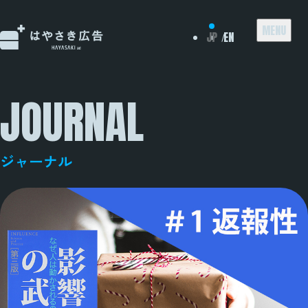
メ
JP
EN
ニ
ュ
ー
JOURNAL
を
開
く
ジャーナル