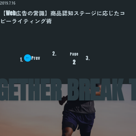
2019.7.16
【Web広告の常識】商品認知ステージに応じたコ
ピーライティング術
Page
Next
Prev
2
GETHER BREAK T